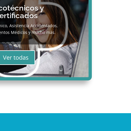
cotécnicos y
ertificados
nico, Asistencia Accidentados,
entos Médicos y mucho más.
Ver todas