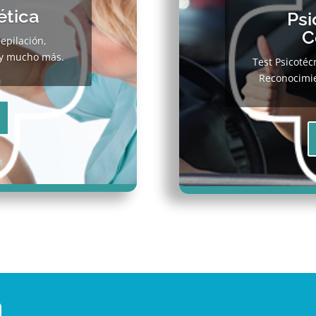
ética
Psi
C
epilación,
 y mucho más.
Test Psicotéc
Reconocimi