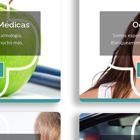
 Médicas
O
talmología,
Somos especi
y mucho más.
Blanqueamient